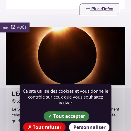
Plus d'infos
12
mer.
AOÛT
Ce site utilise des cookies et vous donne le
L'Eclipse de Soleil
contrôle sur ceux que vous souhaitez
38470 Chasselay
activer
Le Soleil a rendez-vous avec la Lune ! Vivez cet événement
Tout accepter
céleste rare en direct et de manière totalement sécurisée,
guidé par un astronome professionnel.
Tout refuser
Personnaliser