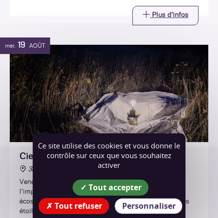
Plus d'infos
19
mer.
AOÛT
Ce site utilise des cookies et vous donne le
contrôle sur ceux que vous souhaitez
Ciel étoilé et biodiversité
activer
38470 Chasselay
Venez découvrir les trésors de la vie nocturne et
Tout accepter
l'importance de préserver l'obscurité pour les
écosystèmes tout en profitant pour observer un peu les
Tout refuser
Personnaliser
étoiles !