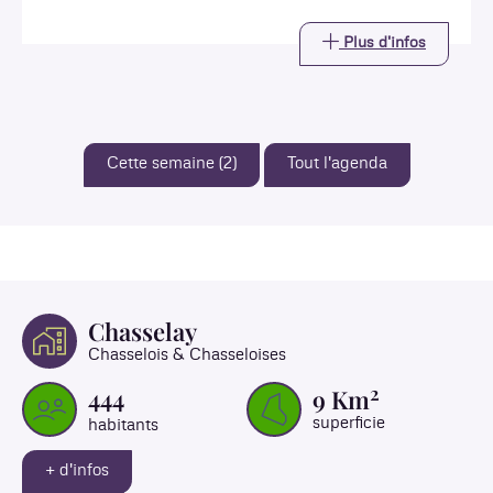
Plus d'infos
Cette semaine (2)
Tout l'agenda
Chasselay
Chasselois & Chasseloises
2
444
9
Km
superficie
habitants
+ d'infos