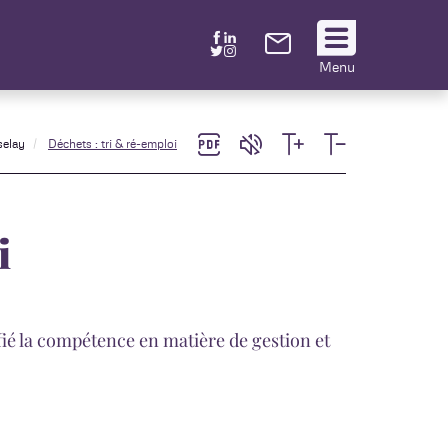
Suivez
Menu
nous
!
selay
Déchets : tri & ré-emploi
i
ié la compétence en matière de gestion et