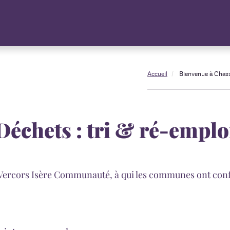
Accueil
Bienvenue à Chas
Déchets : tri & ré-emplo
n Vercors Isère Communauté, à qui les communes ont conf