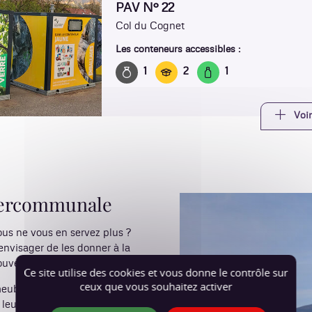
PAV N° 22
Col du Cognet
Les conteneurs accessibles :
1
2
1
Voir
ntercommunale
ous ne vous en servez plus ?
envisager de les donner à la
uvelle vie.
Ce site utilise des cookies et vous donne le contrôle sur
ceux que vous souhaitez activer
meubles, vêtement, vaisselle,
le leur redonne un petit coup