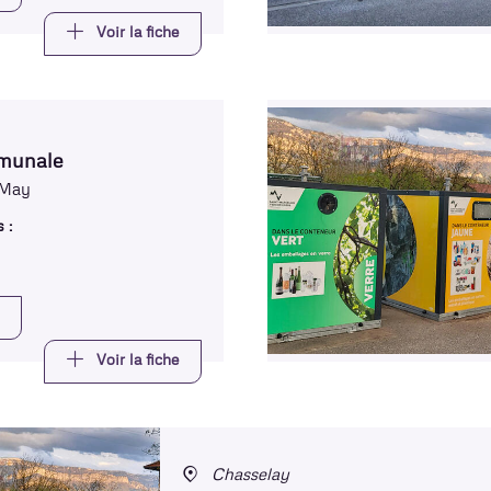
Voir la fiche
mmunale
 May
 :
Voir la fiche
Chasselay