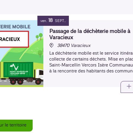
18
ven.
SEPT.
Passage de la déchèterie mobile à
Varacieux
38470 Varacieux
La déchèterie mobile est le service itinér
collecte de certains déchets. Mise en pla
Saint-Marcellin Vercors Isère Communaut
à la rencontre des habitants des commune
éloignées des trois déchèteries intercom
 le territoire