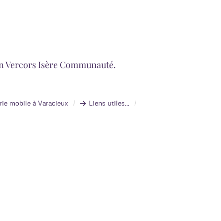
llin Vercors Isère Communauté.
rie mobile à Varacieux
Liens utiles...