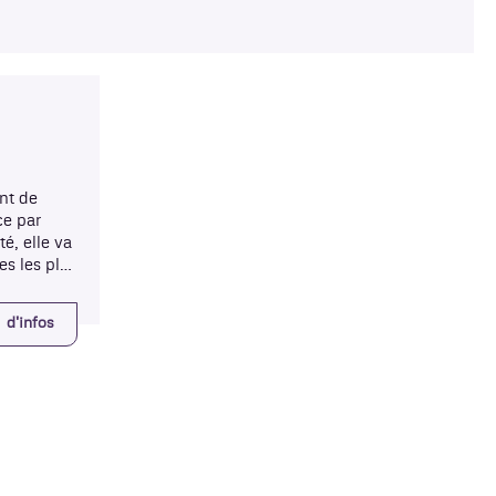
ant de
ce par
é, elle va
s les plus
munales.
d'infos