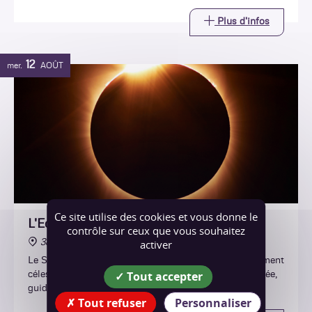
Plus d'infos
12
mer.
AOÛT
Ce site utilise des cookies et vous donne le
L'Eclipse de Soleil
contrôle sur ceux que vous souhaitez
38470 Chasselay
activer
Le Soleil a rendez-vous avec la Lune ! Vivez cet événement
Tout accepter
céleste rare en direct et de manière totalement sécurisée,
guidé par un astronome professionnel.
Tout refuser
Personnaliser