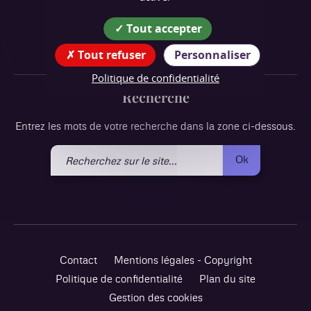
tél : 04 76 64 23 10
Tout accepter
Suivez nous !
Tout refuser
Personnaliser
Politique de confidentialité
Recherche
Entrez les mots de votre recherche dans la zone ci-dessous.
Recherchez
Ok
sur
le
site
Contact
Mentions légales - Copyright
Politique de confidentialité
Plan du site
Gestion des cookies