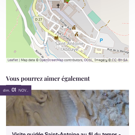
Leaflet
| Map data ©
OpenStreetMap
contributors,
ODbL
, Imagery ©
CC-BY-SA
Vous pourrez aimer également
01
dim.
NOV.