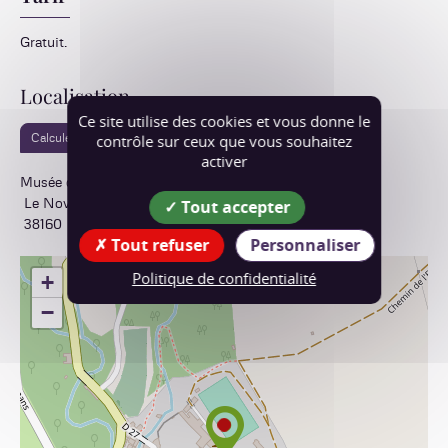
Gratuit.
Localisation
Ce site utilise des cookies et vous donne le
contrôle sur ceux que vous souhaitez
Calculer votre itinéraire
activer
Musée de Saint-Antoine-l'Abbaye
Tout accepter
Le Noviciat
38160
Saint-Antoine-l'Abbaye
Tout refuser
Personnaliser
Politique de confidentialité
+
−