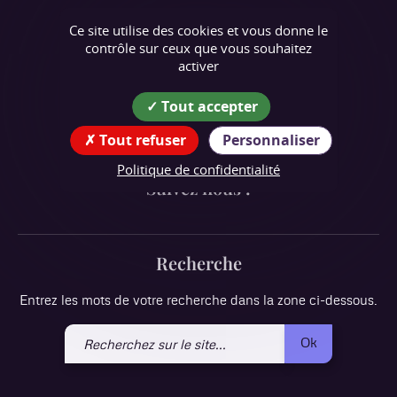
Chasselay
Ce site utilise des cookies et vous donne le
contrôle sur ceux que vous souhaitez
Coordonnées
activer
de la mairie
Tout accepter
107 rue de la Mairie,
38470 Chasselay
Tout refuser
Personnaliser
tél : 04 76 64 23 10
Politique de confidentialité
Suivez nous !
Recherche
Entrez les mots de votre recherche dans la zone ci-dessous.
Recherchez
Ok
sur
le
site