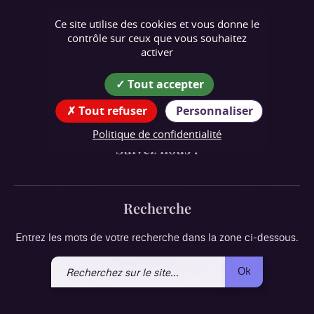
Chasselay
Ce site utilise des cookies et vous donne le
contrôle sur ceux que vous souhaitez
Coordonnées
activer
de la mairie
Tout accepter
107 rue de la Mairie,
38470 Chasselay
Tout refuser
Personnaliser
tél : 04 76 64 23 10
Politique de confidentialité
Suivez nous !
Recherche
Entrez les mots de votre recherche dans la zone ci-dessous.
Recherchez
Ok
sur
le
site